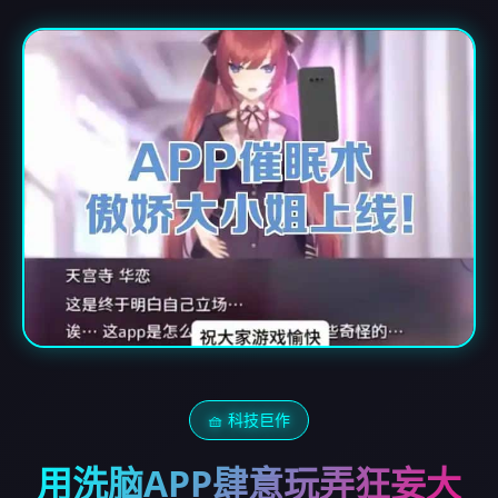
🧺 科技巨作
用洗脑APP肆意玩弄狂妄大