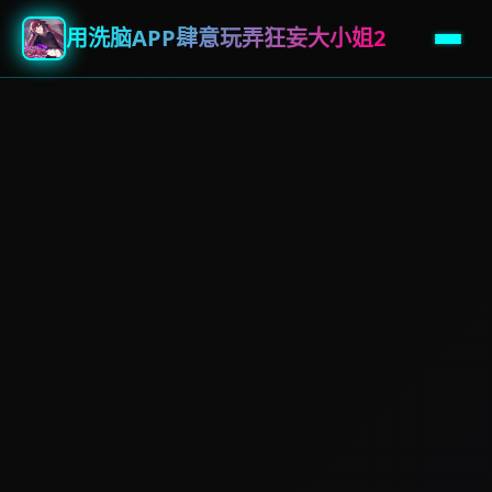
用洗脑APP肆意玩弄狂妄大小姐2